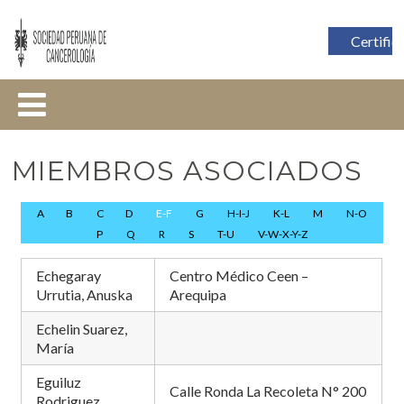
Certific
MIEMBROS ASOCIADOS
A
B
C
D
E-F
G
H-I-J
K-L
M
N-O
P
Q
R
S
T-U
V-W-X-Y-Z
Echegaray
Centro Médico Ceen –
Urrutia, Anuska
Arequipa
Echelin Suarez,
María
Eguiluz
Calle Ronda La Recoleta N° 200
Rodriguez,