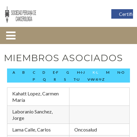
Certific
MIEMBROS ASOCIADOS
A
B
C
D
E-F
G
H-I-J
K-L
M
N-O
P
Q
R
S
T-U
V-W-X-Y-Z
Kahatt Lopez, Carmen
María
Laboranio Sanchez,
Jorge
Lama Calle, Carlos
Oncosalud