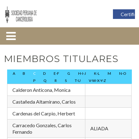
Certific
MIEMBROS TITULARES
A
B
C
D
E-F
G
H-I-J
K-L
M
N-O
P
Q
R
S
T-U
V-W-X-Y-Z
Calderon Anticona, Monica
Castañeda Altamirano, Carlos
Cardenas del Carpio, Herbert
Carracedo Gonzales, Carlos
ALIADA
Fernando