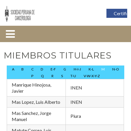
Certific
MIEMBROS TITULARES
A
B
C
D
E-F
G
H-I-J
K-L
M
N-O
P
Q
R
S
T-U
V-W-X-Y-Z
Manrique Hinojosa,
INEN
Javier
Mas Lopez, Luis Alberto
INEN
Mas Sanchez, Jorge
Piura
Manuel
Matute Correa, Luis