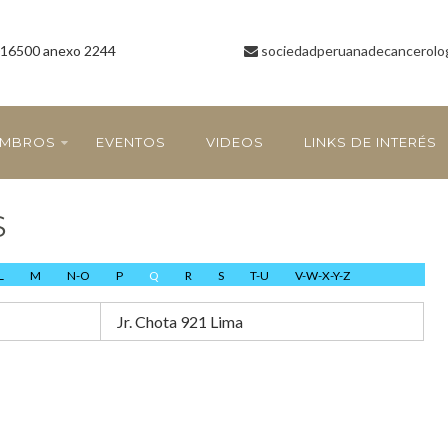
16500 anexo 2244
sociedadperuanadecancerolo
EMBROS
EVENTOS
VIDEOS
LINKS DE INTERÉS
S
L
M
N-O
P
Q
R
S
T-U
V-W-X-Y-Z
Jr. Chota 921 Lima