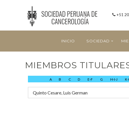
+51 20
INICIO
SOCIEDAD
MI
MIEMBROS TITULARE
A
B
C
D
E-F
G
H-I-J
K-
Quinto Cesare, Luis German