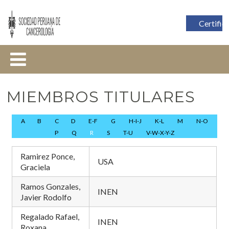
Certific
MIEMBROS TITULARES
A
B
C
D
E-F
G
H-I-J
K-L
M
N-O
P
Q
R
S
T-U
V-W-X-Y-Z
Ramirez Ponce,
USA
Graciela
Ramos Gonzales,
INEN
Javier Rodolfo
Regalado Rafael,
INEN
Roxana