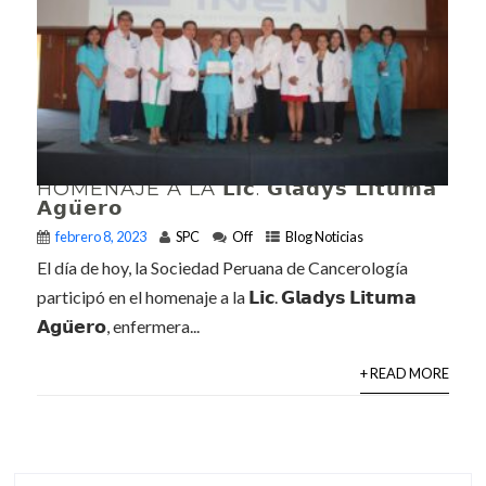
HOMENAJE A LA 𝗟𝗶𝗰. 𝗚𝗹𝗮𝗱𝘆𝘀 𝗟𝗶𝘁𝘂𝗺𝗮
𝗔𝗴𝘂̈𝗲𝗿𝗼
febrero 8, 2023
SPC
Off
Blog Noticias
El día de hoy, la Sociedad Peruana de Cancerología
participó en el homenaje a la 𝗟𝗶𝗰. 𝗚𝗹𝗮𝗱𝘆𝘀 𝗟𝗶𝘁𝘂𝗺𝗮
𝗔𝗴𝘂̈𝗲𝗿𝗼, enfermera...
+ READ MORE