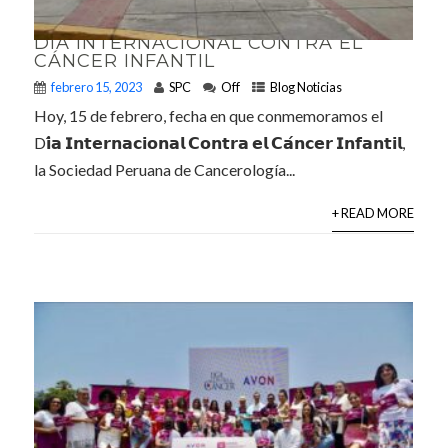
DÍA INTERNACIONAL CONTRA EL
CÁNCER INFANTIL
febrero 15, 2023
SPC
Off
Blog Noticias
Hoy, 15 de febrero, fecha en que conmemoramos el
D𝗶́𝗮 𝗜𝗻𝘁𝗲𝗿𝗻𝗮𝗰𝗶𝗼𝗻𝗮𝗹 𝗖𝗼𝗻𝘁𝗿𝗮 𝗲𝗹 𝗖𝗮́𝗻𝗰𝗲𝗿 𝗜𝗻𝗳𝗮𝗻𝘁𝗶𝗹,
la Sociedad Peruana de Cancerología...
+ READ MORE