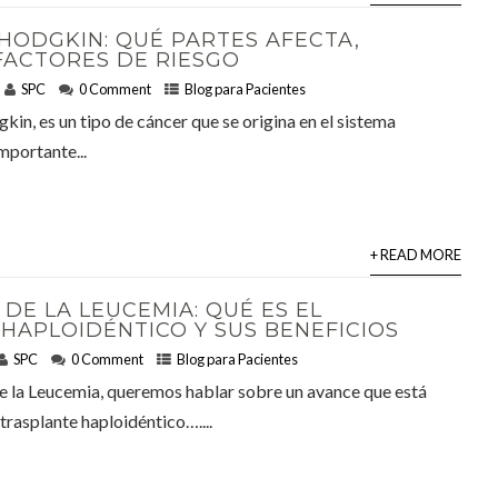
HODGKIN: QUÉ PARTES AFECTA,
FACTORES DE RIESGO
SPC
0 Comment
Blog para Pacientes
n, es un tipo de cáncer que se origina en el sistema
importante...
+ READ MORE
 DE LA LEUCEMIA: QUÉ ES EL
HAPLOIDÉNTICO Y SUS BENEFICIOS
SPC
0 Comment
Blog para Pacientes
e la Leucemia, queremos hablar sobre un avance que está
trasplante haploidéntico…....