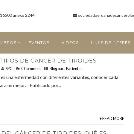
16500 anexo 2244
sociedadperuanadecancerolo
EMBROS
EVENTOS
VIDEOS
LINKS DE INTERÉS
 TIPOS DE CÁNCER DE TIROIDES
SPC
0 Comment
Blog para Pacientes
s es una enfermedad con diferentes variantes, conocer cada
ara un mejor… Publicado por...
+ READ MORE
 DEL CÁNCER DE TIROIDES: QUÉ ES,