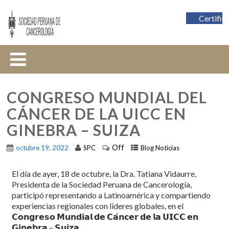
Certific
CONGRESO MUNDIAL DEL
CÁNCER DE LA UICC EN
GINEBRA – SUIZA
Off
octubre 19, 2022
SPC
Blog Noticias
El día de ayer, 18 de octubre, la Dra. Tatiana Vidaurre,
Presidenta de la Sociedad Peruana de Cancerología,
participó representando a Latinoamérica y compartiendo
experiencias regionales con líderes globales, en el
𝗖𝗼𝗻𝗴𝗿𝗲𝘀𝗼 𝗠𝘂𝗻𝗱𝗶𝗮𝗹 𝗱𝗲 𝗖𝗮́𝗻𝗰𝗲𝗿 𝗱𝗲 𝗹𝗮 𝗨𝗜𝗖𝗖 𝗲𝗻
𝗚𝗶𝗻𝗲𝗯𝗿𝗮 – 𝗦𝘂𝗶𝘇𝗮.