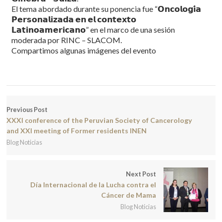
El tema abordado durante su ponencia fue “𝗢𝗻𝗰𝗼𝗹𝗼𝗴𝗶́𝗮
𝗣𝗲𝗿𝘀𝗼𝗻𝗮𝗹𝗶𝘇𝗮𝗱𝗮 𝗲𝗻 𝗲𝗹 𝗰𝗼𝗻𝘁𝗲𝘅𝘁𝗼
𝗟𝗮𝘁𝗶𝗻𝗼𝗮𝗺𝗲𝗿𝗶𝗰𝗮𝗻𝗼” en el marco de una sesión
moderada por RINC – SLACOM.
Compartimos algunas imágenes del evento
Previous Post
XXXI conference of the Peruvian Society of Cancerology
and XXI meeting of Former residents INEN
Blog Noticias
Next Post
Día Internacional de la Lucha contra el
Cáncer de Mama
Blog Noticias