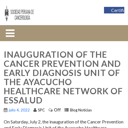
Certific
INAUGURATION OF THE
CANCER PREVENTION AND
EARLY DIAGNOSIS UNIT OF
THE AYACUCHO
HEALTHCARE NETWORK OF
ESSALUD
Off
julio 4, 2022
SPC
Blog Noticias
On Saturday, July 2, the inauguration of the Cancer Prevention
and Early Diagnosis Unit of the Ayacucho Healthcare