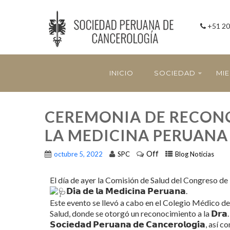
+51 20
INICIO
SOCIEDAD
MI
CEREMONIA DE RECONO
LA MEDICINA PERUANA
Off
octubre 5, 2022
SPC
Blog Noticias
El día de ayer la Comisión de Salud del Congreso de
𝗗𝗶́𝗮 𝗱𝗲 𝗹𝗮 𝗠𝗲𝗱𝗶𝗰𝗶𝗻𝗮 𝗣𝗲𝗿𝘂𝗮𝗻𝗮.
Este evento se llevó a cabo en el Colegio Médico de
Salud, donde se otorgó un reconocimiento a la 𝗗𝗿𝗮. 𝗧𝗮𝘁𝗶𝗮
𝗦𝗼𝗰𝗶𝗲𝗱𝗮𝗱 𝗣𝗲𝗿𝘂𝗮𝗻𝗮 𝗱𝗲 𝗖𝗮𝗻𝗰𝗲𝗿𝗼𝗹𝗼𝗴𝗶́