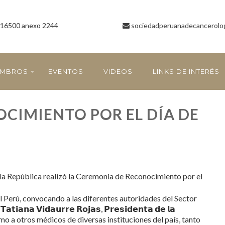
16500 anexo 2244
sociedadperuanadecancerolo
EMBROS
EVENTOS
VIDEOS
LINKS DE INTERÉS
CIMIENTO POR EL DÍA DE
 la República realizó la Ceremonia de Reconocimiento por el
l Perú, convocando a las diferentes autoridades del Sector
𝗻𝗮 𝗩𝗶𝗱𝗮𝘂𝗿𝗿𝗲 𝗥𝗼𝗷𝗮𝘀, 𝗣𝗿𝗲𝘀𝗶𝗱𝗲𝗻𝘁𝗮 𝗱𝗲 𝗹𝗮
𝗮, así como a otros médicos de diversas instituciones del país, tanto