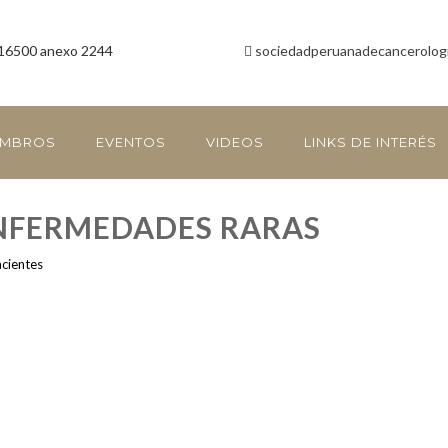
16500 anexo 2244
sociedadperuanadecancerolog
EMBROS
EVENTOS
VIDEOS
LINKS DE INTERÉS
ENFERMEDADES RARAS
acientes