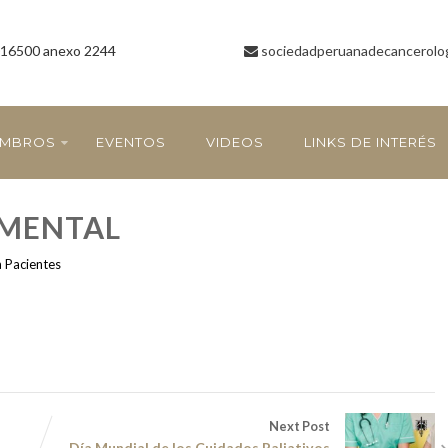
16500 anexo 2244
sociedadperuanadecancerolo
EMBROS
EVENTOS
VIDEOS
LINKS DE INTERÉS
 MENTAL
a Pacientes
Next Post
Día Mundial de los Cuidados Paliativos