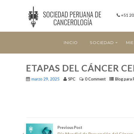
+51 20
INICIO
SOCIEDAD
MI
ETAPAS DEL CÁNCER CE
marzo 29, 2025
SPC
0 Comment
Blog para 
Previous Post
Día Mundial de Prevención del Cáncer