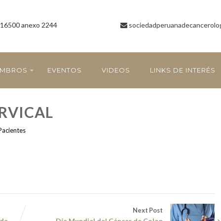
16500 anexo 2244
sociedadperuanadecancerolo
EMBROS
EVENTOS
VIDEOS
LINKS DE INTERÉS
RVICAL
Pacientes
Next Post
 de
Día Mundial del Cáncer de Colon