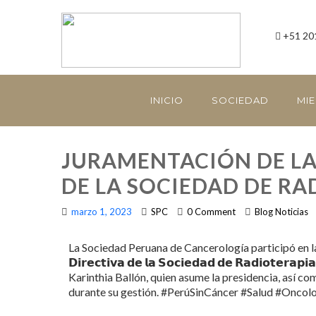
+51 20
INICIO
SOCIEDAD
MI
JURAMENTACIÓN DE LA
DE LA SOCIEDAD DE RA
marzo 1, 2023
SPC
0 Comment
Blog Noticias
La Sociedad Peruana de Cancerología participó en la Ceremo
𝗗𝗶𝗿𝗲𝗰𝘁𝗶𝘃𝗮 𝗱𝗲 𝗹𝗮 𝗦𝗼𝗰𝗶𝗲𝗱𝗮𝗱 𝗱𝗲 𝗥𝗮𝗱𝗶𝗼𝘁𝗲
Karinthia Ballón, quien asume la presidencia, así co
durante su gestión. #PerúSinCáncer #Salud #Onco