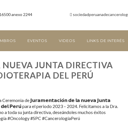
16500 anexo 2244
sociedadperuanadecancerolog
EMBROS
EVENTOS
VIDEOS
LINKS DE INTERÉS
 NUEVA JUNTA DIRECTIVA
DIOTERAPIA DEL PERÚ
nia de 𝗝𝘂𝗿𝗮𝗺𝗲𝗻𝘁𝗮𝗰𝗶𝗼́𝗻 𝗱𝗲 𝗹𝗮 𝗻𝘂𝗲𝘃𝗮 𝗝𝘂𝗻𝘁𝗮
𝗿𝗮𝗽𝗶𝗮 𝗱𝗲𝗹 𝗣𝗲𝗿𝘂́ para el periodo 2023 – 2024. Felicitamos a la Dra.
mo a toda su junta directiva, deseándoles muchos éxitos
logía #Oncology #SPC #CancerologíaPerú