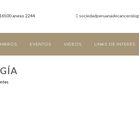
16500 anexo 2244
sociedadperuanadecancerolog
EMBROS
EVENTOS
VIDEOS
LINKS DE INTERÉS
OGÍA
entes