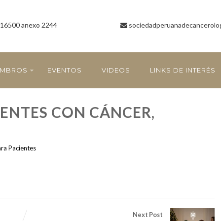
16500 anexo 2244
sociedadperuanadecancerolo
EMBROS
EVENTOS
VIDEOS
LINKS DE INTERÉS
IENTES CON CÁNCER,
ara Pacientes
Next Post